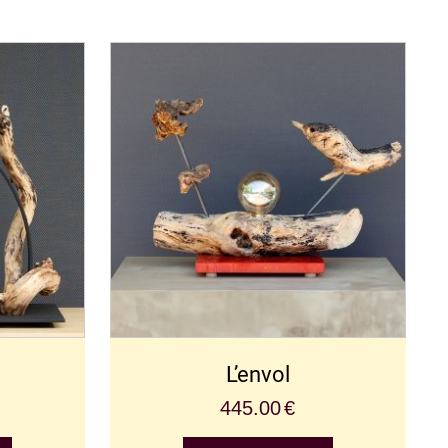
L’envol
445.00
€