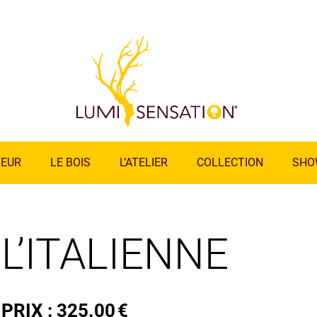
TEUR
LE BOIS
L’ATELIER
COLLECTION
SHO
L’ITALIENNE
PRIX :
325.00
€