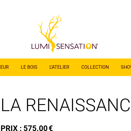
TEUR
LE BOIS
L’ATELIER
COLLECTION
SHO
LA RENAISSANC
PRIX :
575.00
€