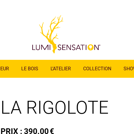
TEUR
LE BOIS
L’ATELIER
COLLECTION
SHO
LA RIGOLOTE
PRIX :
390.00
€